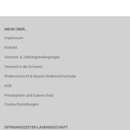
MEHR ÜBER...
Impressum
Kontakt
Versand- & Zahlungsbedingungen
Versand in die Schweiz
Widerrufsrecht & Muster-Widerrufsformular
AGB
Privatsphäre und Datenschutz
Cookie Einstellungen
ÖFFNUNGSZEITEN LADENGESCHÄFT