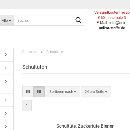
Versandkostenfrei ab
Suche...
€ 60,- innerhalb D
Alle
E-Mail:
info@dein-
unikat-stoffe.de
»
Startseite
Schultüten
Schultüten
Sortieren nach
pro Seite
Sortieren nach
24 pro Seite
1
Schultüte, Zuckertüte Bienen