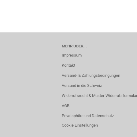
MEHR ÜBER...
Impressum
Kontakt
Versand- & Zahlungsbedingungen
Versand in die Schweiz
Widerrufsrecht & Muster-Widerrufsformula
AGB
Privatsphäre und Datenschutz
Cookie Einstellungen