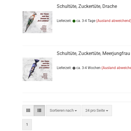
Schultüte, Zuckertüte, Drache
Lieferzeit:
ca. 3-4 Tage
(Ausland abweichend
Schultüte, Zuckertüte, Meerjungfrau
Lieferzeit:
ca. 3-4 Wochen
(Ausland abweich
Sortieren nach
pro Seite
Sortieren nach
24 pro Seite
1