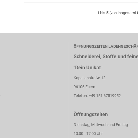
1
bis
5
(von insgesamt
ÖFFNUNGSZEITEN LADENGESCHÄ
Schneiderei, Stoffe und fein
"Dein Unikat"
Kapellenstraße 12
96106 Ebern
Telefon: +49 151 67519952
r
Öffnungszeiten
Dienstag, Mittwoch und Freitag
10.00 - 17.00 Uhr