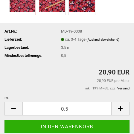
Art.Nr.:
MD-19-0008
Lieferzeit:
ca. 3-4 Tage
(Ausland abweichend)
Lagerbestand:
3.5
m
Mindestbestellmenge:
0,5
20,90 EUR
20,90 EUR pro Meter
inkl. 19% MwSt. zzgl.
Versand
m:
m